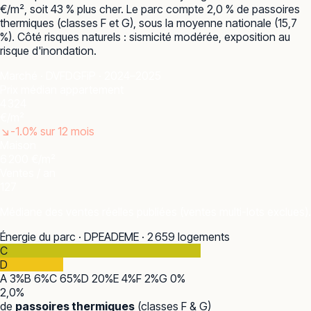
€/m², soit 43 % plus cher. Le parc compte 2,0 % de passoires
thermiques (classes F et G), sous la moyenne nationale (15,7
%). Côté risques naturels : sismicité modérée, exposition au
risque d'inondation.
Marché · DVF
DGFiP · 2024–2025
Prix médian appartement
4 324
€/m²
↘
-1.0
% sur 12 mois
Maison
6 200 €/m²
Ventes / an
127
Médiane des ventes réelles publiées (ventes multi-lots exclues).
Énergie du parc · DPE
ADEME · 2 659 logements
C
D
A
3
%
B
6
%
C
65
%
D
20
%
E
4
%
F
2
%
G
0
%
2,0
%
de
passoires thermiques
(classes F & G)