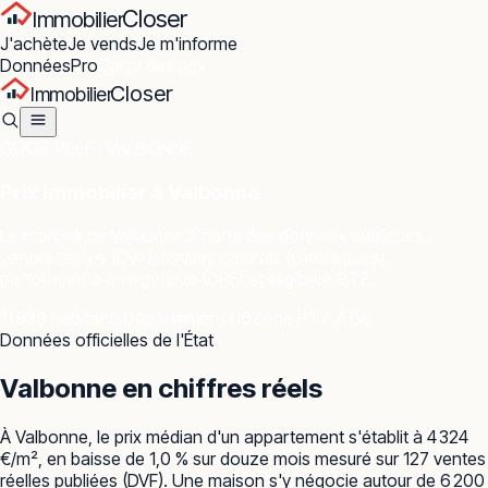
Closer
Immobilier
J'achète
Je vends
Je m'informe
Données
Pro
Carte des prix
Closer
Immobilier
GUIDE VILLE ·
VALBONNE
Prix immobilier à
Valbonne
Le marché de
Valbonne
à partir des données publiques :
ventes réelles (DVF), risques naturels (Géorisques),
performance énergétique (DPE) et éligibilité PTZ.
11 939 habitants
Département 06
Zone PTZ A bis
Données officielles de l'État
Valbonne
en chiffres réels
À Valbonne, le prix médian d'un appartement s'établit à 4 324
€/m², en baisse de 1,0 % sur douze mois mesuré sur 127 ventes
réelles publiées (DVF). Une maison s'y négocie autour de 6 200