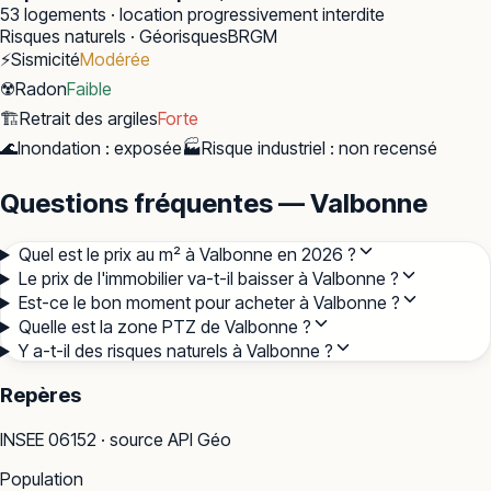
53
logements · location progressivement interdite
Risques naturels · Géorisques
BRGM
⚡
Sismicité
Modérée
☢️
Radon
Faible
🏗️
Retrait des argiles
Forte
🌊
Inondation
:
exposée
🏭
Risque industriel
:
non recensé
Questions fréquentes — Valbonne
Quel est le prix au m² à Valbonne en 2026 ?
Le prix de l'immobilier va-t-il baisser à Valbonne ?
Est-ce le bon moment pour acheter à Valbonne ?
Quelle est la zone PTZ de Valbonne ?
Y a-t-il des risques naturels à Valbonne ?
Repères
INSEE
06152
· source API Géo
Population