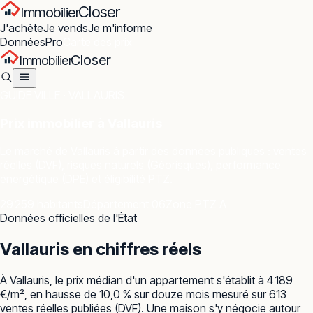
Closer
Immobilier
J'achète
Je vends
Je m'informe
Données
Pro
Carte des prix
Closer
Immobilier
GUIDE VILLE ·
VALLAURIS
Prix immobilier à
Vallauris
Le marché de
Vallauris
à partir des données publiques : ventes
réelles (DVF), risques naturels (Géorisques), performance
énergétique (DPE) et éligibilité PTZ.
29 259 habitants
Département 06
Zone PTZ A
Données officielles de l'État
Vallauris
en chiffres réels
À Vallauris, le prix médian d'un appartement s'établit à 4 189
€/m², en hausse de 10,0 % sur douze mois mesuré sur 613
ventes réelles publiées (DVF). Une maison s'y négocie autour