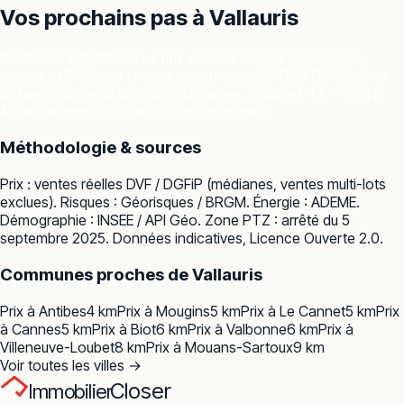
Vos prochains pas à
Vallauris
RAPPORT D'ADRESSE
Le prix exact d'une adresse
Ventes,
risques et DPE pour une adresse précise.
ESTIMATION
Estimer
un bien
Fourchette de prix instantanée, gratuite.
PTZ — ZONE
A
Calculer mon PTZ
Vallauris est en zone A.
Méthodologie & sources
Prix : ventes réelles
DVF / DGFiP
(médianes, ventes multi-lots
exclues). Risques :
Géorisques / BRGM
. Énergie :
ADEME
.
Démographie :
INSEE / API Géo
. Zone PTZ : arrêté du 5
septembre 2025. Données indicatives, Licence Ouverte 2.0.
Communes proches de
Vallauris
Prix à
Antibes
4
km
Prix à
Mougins
5
km
Prix à
Le Cannet
5
km
Prix
à
Cannes
5
km
Prix à
Biot
6
km
Prix à
Valbonne
6
km
Prix à
Villeneuve-Loubet
8
km
Prix à
Mouans-Sartoux
9
km
Voir toutes les villes →
Closer
Immobilier