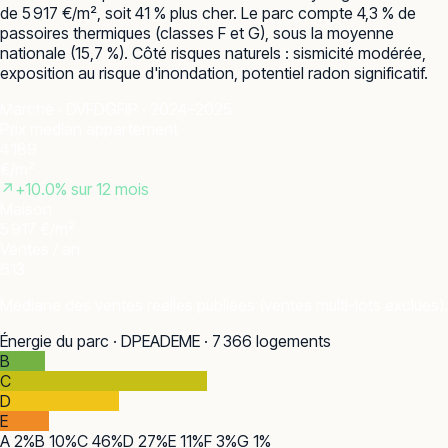
de 5 917 €/m², soit 41 % plus cher. Le parc compte 4,3 % de
passoires thermiques (classes F et G), sous la moyenne
nationale (15,7 %). Côté risques naturels : sismicité modérée,
exposition au risque d'inondation, potentiel radon significatif.
Marché · DVF
DGFiP · 2024–2025
Prix médian appartement
4 189
€/m²
↗
+
10.0
% sur 12 mois
Maison
5 917 €/m²
Ventes / an
613
Médiane des ventes réelles publiées (ventes multi-lots exclues).
Énergie du parc · DPE
ADEME · 7 366 logements
B
C
D
E
A
2
%
B
10
%
C
46
%
D
27
%
E
11
%
F
3
%
G
1
%