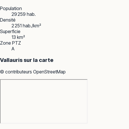
Population
29 259 hab.
Densité
2 251 hab./km²
Superficie
13 km²
Zone PTZ
A
Vallauris
sur la carte
© contributeurs OpenStreetMap