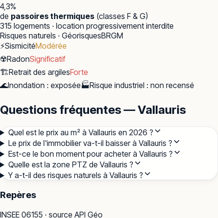
4,3
%
de
passoires thermiques
(classes F & G)
315
logements · location progressivement interdite
Risques naturels · Géorisques
BRGM
⚡
Sismicité
Modérée
☢️
Radon
Significatif
🏗️
Retrait des argiles
Forte
🌊
Inondation
:
exposée
🏭
Risque industriel
:
non recensé
Questions fréquentes — Vallauris
Quel est le prix au m² à Vallauris en 2026 ?
Le prix de l'immobilier va-t-il baisser à Vallauris ?
Est-ce le bon moment pour acheter à Vallauris ?
Quelle est la zone PTZ de Vallauris ?
Y a-t-il des risques naturels à Vallauris ?
Repères
INSEE
06155
· source API Géo