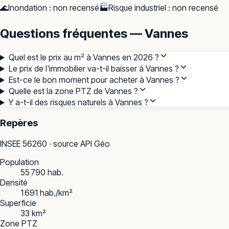
🌊
Inondation
:
non recensé
🏭
Risque industriel
:
non recensé
Questions fréquentes — Vannes
Quel est le prix au m² à Vannes en 2026 ?
Le prix de l'immobilier va-t-il baisser à Vannes ?
Est-ce le bon moment pour acheter à Vannes ?
Quelle est la zone PTZ de Vannes ?
Y a-t-il des risques naturels à Vannes ?
Repères
INSEE
56260
· source API Géo
Population
55 790 hab.
Densité
1 691 hab./km²
Superficie
33 km²
Zone PTZ