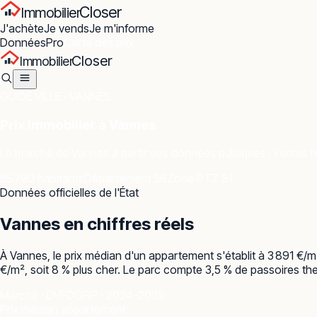
Closer
Immobilier
J'achète
Je vends
Je m'informe
Données
Pro
Carte des prix
Closer
Immobilier
GUIDE VILLE ·
VANNES
Prix immobilier à
Vannes
Le marché de
Vannes
à partir des données publiques : ventes ré
55 790 habitants
Département 56
Zone PTZ B1
Données officielles de l'État
Vannes
en chiffres réels
À Vannes, le prix médian d'un appartement s'établit à 3 891 €/
€/m², soit 8 % plus cher. Le parc compte 3,5 % de passoires ther
Marché · DVF
DGFiP · 2024–2025
Prix médian appartement