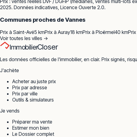
Prix : ventes réelles
DVF / DGFiP
(médianes, ventes multi-lots ex
2025. Données indicatives, Licence Ouverte 2.0.
Communes proches de
Vannes
Prix à
Saint-Avé
5
km
Prix à
Auray
18
km
Prix à
Ploërmel
40
km
Prix
Voir toutes les villes →
Closer
Immobilier
Les données officielles de l'immobilier, en clair. Prix signés, risq
J'achète
Acheter au juste prix
Prix par adresse
Prix par ville
Outils & simulateurs
Je vends
Préparer ma vente
Estimer mon bien
Le Dossier complet