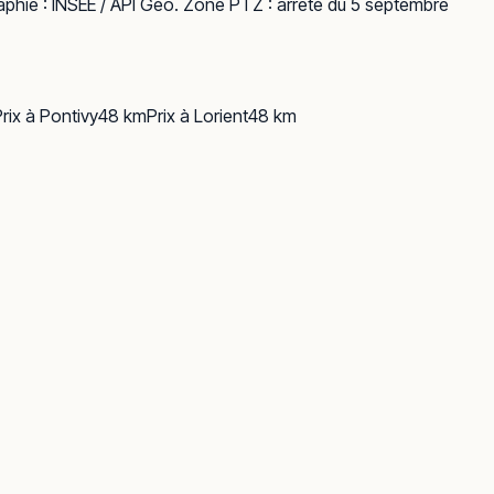
phie :
INSEE / API Géo
. Zone PTZ : arrêté du 5 septembre
Prix à
Pontivy
48
km
Prix à
Lorient
48
km