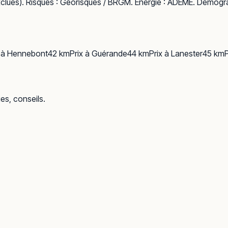
clues). Risques :
Géorisques / BRGM
. Énergie :
ADEME
. Démogra
 à
Hennebont
42
km
Prix à
Guérande
44
km
Prix à
Lanester
45
km
ues, conseils.