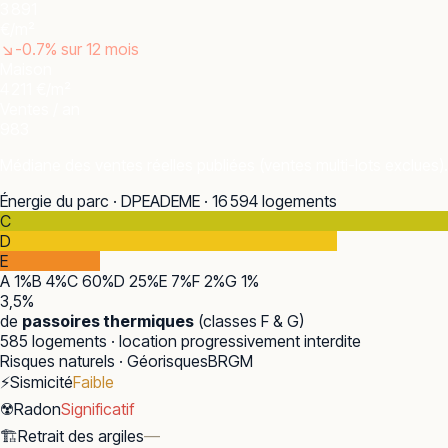
3 891
€/m²
↘
-0.7
% sur 12 mois
Maison
4 211 €/m²
Ventes / an
983
Médiane des ventes réelles publiées (ventes multi-lots exclues).
Énergie du parc · DPE
ADEME · 16 594 logements
C
D
E
A
1
%
B
4
%
C
60
%
D
25
%
E
7
%
F
2
%
G
1
%
3,5
%
de
passoires thermiques
(classes F & G)
585
logements · location progressivement interdite
Risques naturels · Géorisques
BRGM
⚡
Sismicité
Faible
☢️
Radon
Significatif
🏗️
Retrait des argiles
—