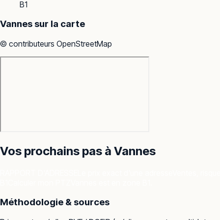
B1
Vannes
sur la carte
© contributeurs OpenStreetMap
Vos prochains pas à
Vannes
RAPPORT D'ADRESSE
Le prix exact d'une adresse
Ventes, risqu
B1
Calculer mon PTZ
Vannes est en zone B1.
Méthodologie & sources