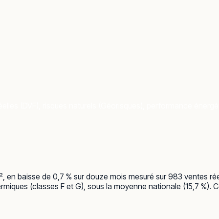
elles (DVF), risques naturels (Géorisques), performance énergéti
m², en baisse de 0,7 % sur douze mois mesuré sur 983 ventes rée
miques (classes F et G), sous la moyenne nationale (15,7 %). Côté