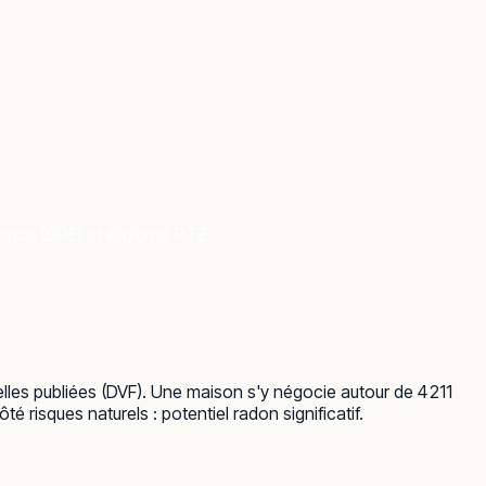
que (DPE) et éligibilité PTZ.
lles publiées (DVF). Une maison s'y négocie autour de 4 211
 risques naturels : potentiel radon significatif.