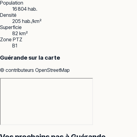
Population
16 804 hab.
Densité
205 hab./km²
Superficie
82 km²
Zone PTZ
B1
Guérande
sur la carte
© contributeurs OpenStreetMap
Vos prochains pas à
Guérande