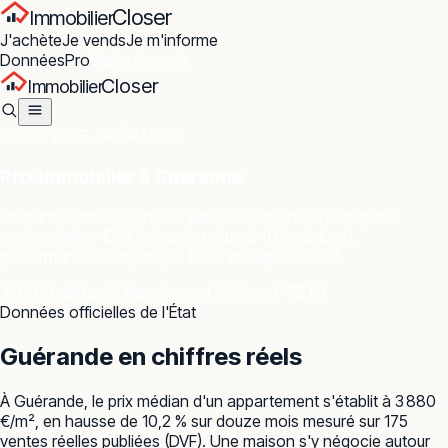
Closer
Immobilier
J'achète
Je vends
Je m'informe
Données
Pro
Carte des prix
Closer
Immobilier
GUIDE VILLE ·
GUÉRANDE
Prix immobilier à
Guérande
Le marché de
Guérande
à partir des données publiques :
ventes réelles (DVF), risques naturels (Géorisques),
performance énergétique (DPE) et éligibilité PTZ.
16 804 habitants
Département 44
Zone PTZ B1
Données officielles de l'État
Guérande
en chiffres réels
À Guérande, le prix médian d'un appartement s'établit à 3 880
€/m², en hausse de 10,2 % sur douze mois mesuré sur 175
ventes réelles publiées (DVF). Une maison s'y négocie autour