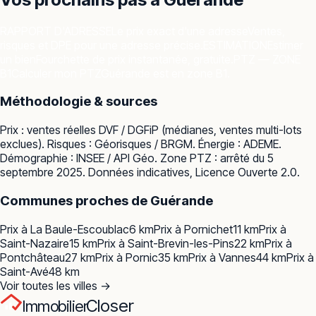
RAPPORT D'ADRESSE
Le prix exact d'une adresse
Ventes,
risques et DPE pour une adresse précise.
ESTIMATION
Estimer
un bien
Fourchette de prix instantanée, gratuite.
PTZ — ZONE
B1
Calculer mon PTZ
Guérande est en zone B1.
Méthodologie & sources
Prix : ventes réelles
DVF / DGFiP
(médianes, ventes multi-lots
exclues). Risques :
Géorisques / BRGM
. Énergie :
ADEME
.
Démographie :
INSEE / API Géo
. Zone PTZ : arrêté du 5
septembre 2025. Données indicatives, Licence Ouverte 2.0.
Communes proches de
Guérande
Prix à
La Baule-Escoublac
6
km
Prix à
Pornichet
11
km
Prix à
Saint-Nazaire
15
km
Prix à
Saint-Brevin-les-Pins
22
km
Prix à
Pontchâteau
27
km
Prix à
Pornic
35
km
Prix à
Vannes
44
km
Prix à
Saint-Avé
48
km
Voir toutes les villes →
Closer
Immobilier