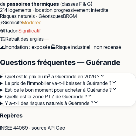
de
passoires thermiques
(classes F & G)
214
logements · location progressivement interdite
Risques naturels · Géorisques
BRGM
⚡
Sismicité
Modérée
☢️
Radon
Significatif
🏗️
Retrait des argiles
—
🌊
Inondation
:
exposée
🏭
Risque industriel
:
non recensé
Questions fréquentes — Guérande
Quel est le prix au m² à Guérande en 2026 ?
Le prix de l'immobilier va-t-il baisser à Guérande ?
Est-ce le bon moment pour acheter à Guérande ?
Quelle est la zone PTZ de Guérande ?
Y a-t-il des risques naturels à Guérande ?
Repères
INSEE
44069
· source API Géo