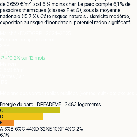
de 3 659 €/m², soit 6 % moins cher. Le parc compte 6,1 % de
passoires thermiques (classes F et G), sous la moyenne
nationale (15,7 %). Côté risques naturels : sismicité modérée,
exposition au risque d'inondation, potentiel radon significatif.
Marché · DVF
DGFiP · 2024–2025
Prix médian appartement
3 880
€/m²
↗
+
10.2
% sur 12 mois
Maison
3 659 €/m²
Ventes / an
175
Médiane des ventes réelles publiées (ventes multi-lots exclues).
Énergie du parc · DPE
ADEME · 3 483 logements
C
D
E
A
3
%
B
6
%
C
44
%
D
32
%
E
10
%
F
4
%
G
2
%
6,1
%