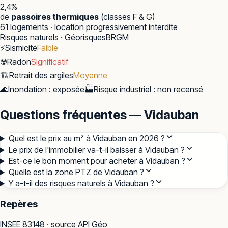
2,4
%
de
passoires thermiques
(classes F & G)
61
logements · location progressivement interdite
Risques naturels · Géorisques
BRGM
⚡
Sismicité
Faible
☢️
Radon
Significatif
🏗️
Retrait des argiles
Moyenne
🌊
Inondation
:
exposée
🏭
Risque industriel
:
non recensé
Questions fréquentes — Vidauban
Quel est le prix au m² à Vidauban en 2026 ?
Le prix de l'immobilier va-t-il baisser à Vidauban ?
Est-ce le bon moment pour acheter à Vidauban ?
Quelle est la zone PTZ de Vidauban ?
Y a-t-il des risques naturels à Vidauban ?
Repères
INSEE
83148
· source API Géo