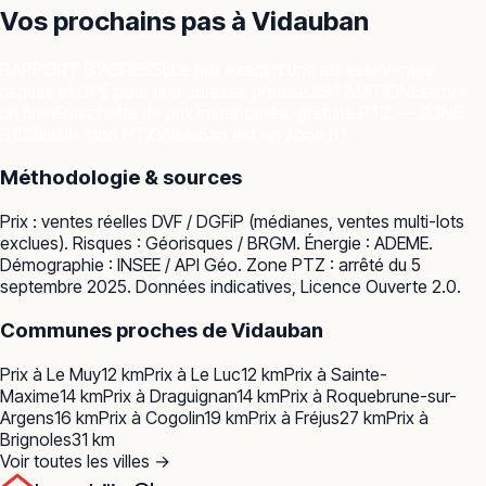
Vos prochains pas à
Vidauban
RAPPORT D'ADRESSE
Le prix exact d'une adresse
Ventes,
risques et DPE pour une adresse précise.
ESTIMATION
Estimer
un bien
Fourchette de prix instantanée, gratuite.
PTZ — ZONE
B1
Calculer mon PTZ
Vidauban est en zone B1.
Méthodologie & sources
Prix : ventes réelles
DVF / DGFiP
(médianes, ventes multi-lots
exclues). Risques :
Géorisques / BRGM
. Énergie :
ADEME
.
Démographie :
INSEE / API Géo
. Zone PTZ : arrêté du 5
septembre 2025. Données indicatives, Licence Ouverte 2.0.
Communes proches de
Vidauban
Prix à
Le Muy
12
km
Prix à
Le Luc
12
km
Prix à
Sainte-
Maxime
14
km
Prix à
Draguignan
14
km
Prix à
Roquebrune-sur-
Argens
16
km
Prix à
Cogolin
19
km
Prix à
Fréjus
27
km
Prix à
Brignoles
31
km
Voir toutes les villes →