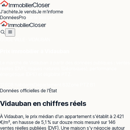
Closer
Immobilier
J'achète
Je vends
Je m'informe
Données
Pro
Carte des prix
Closer
Immobilier
GUIDE VILLE ·
VIDAUBAN
Prix immobilier à
Vidauban
Le marché de
Vidauban
à partir des données publiques : ventes
réelles (DVF), risques naturels (Géorisques), performance
énergétique (DPE) et éligibilité PTZ.
12 608 habitants
Département 83
Zone PTZ B1
Données officielles de l'État
Vidauban
en chiffres réels
À Vidauban, le prix médian d'un appartement s'établit à 2 421
€/m², en hausse de 5,1 % sur douze mois mesuré sur 146
ventes réelles publiées (DVF). Une maison s'y négocie autour