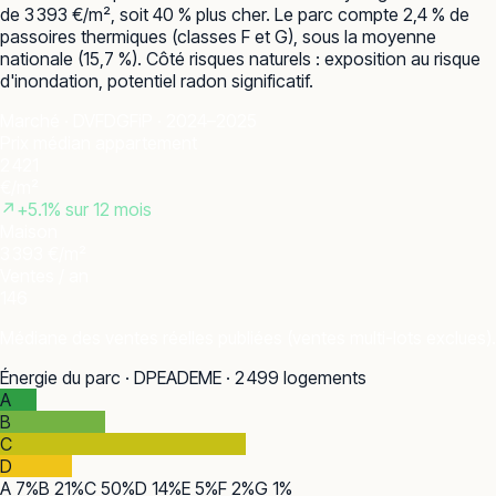
de 3 393 €/m², soit 40 % plus cher. Le parc compte 2,4 % de
passoires thermiques (classes F et G), sous la moyenne
nationale (15,7 %). Côté risques naturels : exposition au risque
d'inondation, potentiel radon significatif.
Marché · DVF
DGFiP · 2024–2025
Prix médian appartement
2 421
€/m²
↗
+
5.1
% sur 12 mois
Maison
3 393 €/m²
Ventes / an
146
Médiane des ventes réelles publiées (ventes multi-lots exclues).
Énergie du parc · DPE
ADEME · 2 499 logements
A
B
C
D
A
7
%
B
21
%
C
50
%
D
14
%
E
5
%
F
2
%
G
1
%