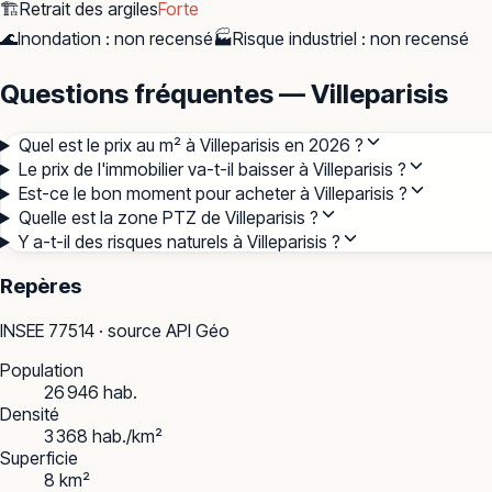
🏗️
Retrait des argiles
Forte
🌊
Inondation
:
non recensé
🏭
Risque industriel
:
non recensé
Questions fréquentes — Villeparisis
Quel est le prix au m² à Villeparisis en 2026 ?
Le prix de l'immobilier va-t-il baisser à Villeparisis ?
Est-ce le bon moment pour acheter à Villeparisis ?
Quelle est la zone PTZ de Villeparisis ?
Y a-t-il des risques naturels à Villeparisis ?
Repères
INSEE
77514
· source API Géo
Population
26 946 hab.
Densité
3 368 hab./km²
Superficie
8 km²