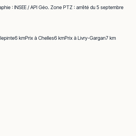
phie :
INSEE / API Géo
. Zone PTZ : arrêté du 5 septembre
llepinte
6
km
Prix à
Chelles
6
km
Prix à
Livry-Gargan
7
km