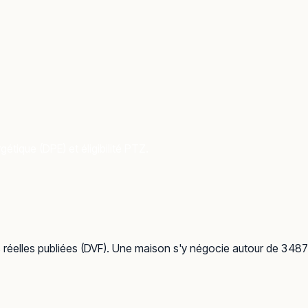
étique (DPE) et éligibilité PTZ.
s réelles publiées (DVF). Une maison s'y négocie autour de 3 487