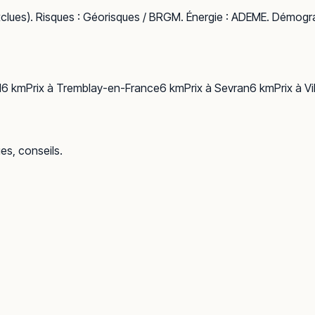
clues). Risques :
Géorisques / BRGM
. Énergie :
ADEME
. Démogra
l
6
km
Prix à
Tremblay-en-France
6
km
Prix à
Sevran
6
km
Prix à
Vi
ues, conseils.