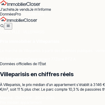
Closer
Immobilier
J'achète
Je vends
Je m'informe
Données
Pro
Carte des prix
Closer
Immobilier
GUIDE VILLE ·
VILLEPARISIS
Prix immobilier à
Villeparisis
Le marché de
Villeparisis
à partir des données publiques : ventes
26 946 habitants
Département 77
Zone PTZ A
Données officielles de l'État
Villeparisis
en chiffres réels
À Villeparisis, le prix médian d'un appartement s'établit à 3 1
€/m², soit 11 % plus cher. Le parc compte 10,3 % de passoires t
Marché · DVF
DGFiP · 2024–2025
Prix médian appartement