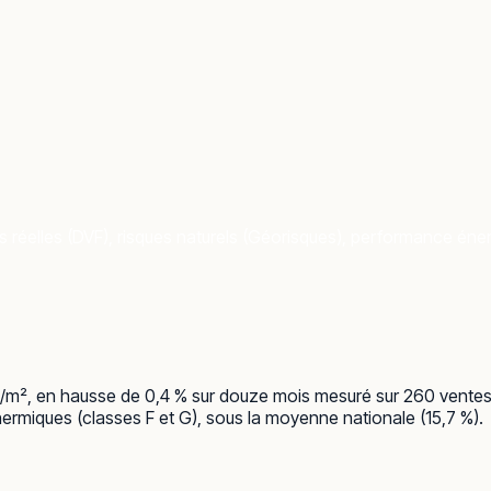
 réelles (DVF), risques naturels (Géorisques), performance énerg
46 €/m², en hausse de 0,4 % sur douze mois mesuré sur 260 vente
hermiques (classes F et G), sous la moyenne nationale (15,7 %).