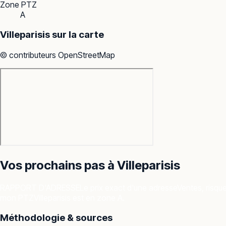
Zone PTZ
A
Villeparisis
sur la carte
© contributeurs OpenStreetMap
Vos prochains pas à
Villeparisis
RAPPORT D'ADRESSE
Le prix exact d'une adresse
Ventes, risqu
mon PTZ
Villeparisis est en zone A.
Méthodologie & sources