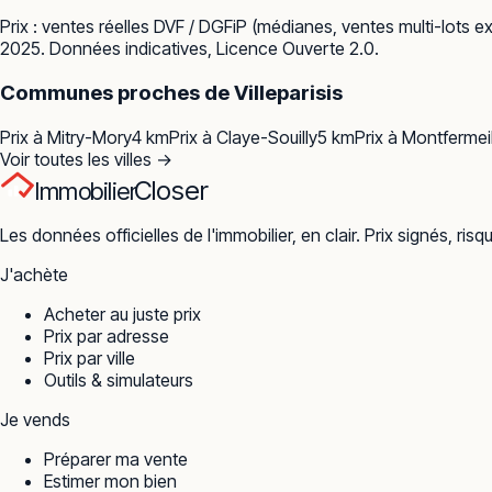
Prix : ventes réelles
DVF / DGFiP
(médianes, ventes multi-lots ex
2025. Données indicatives, Licence Ouverte 2.0.
Communes proches de
Villeparisis
Prix à
Mitry-Mory
4
km
Prix à
Claye-Souilly
5
km
Prix à
Montfermei
Voir toutes les villes →
Closer
Immobilier
Les données officielles de l'immobilier, en clair. Prix signés, risq
J'achète
Acheter au juste prix
Prix par adresse
Prix par ville
Outils & simulateurs
Je vends
Préparer ma vente
Estimer mon bien