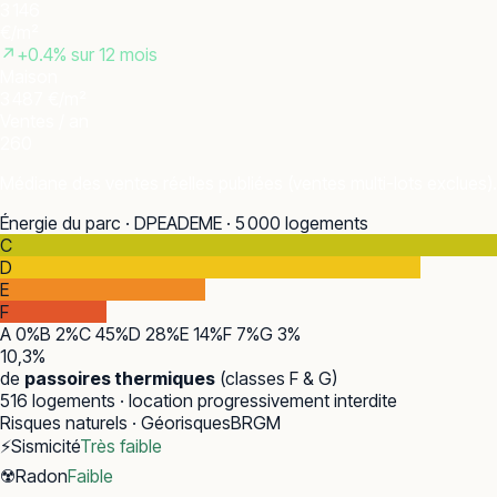
3 146
€/m²
↗
+
0.4
% sur 12 mois
Maison
3 487 €/m²
Ventes / an
260
Médiane des ventes réelles publiées (ventes multi-lots exclues).
Énergie du parc · DPE
ADEME · 5 000 logements
C
D
E
F
A
0
%
B
2
%
C
45
%
D
28
%
E
14
%
F
7
%
G
3
%
10,3
%
de
passoires thermiques
(classes F & G)
516
logements · location progressivement interdite
Risques naturels · Géorisques
BRGM
⚡
Sismicité
Très faible
☢️
Radon
Faible