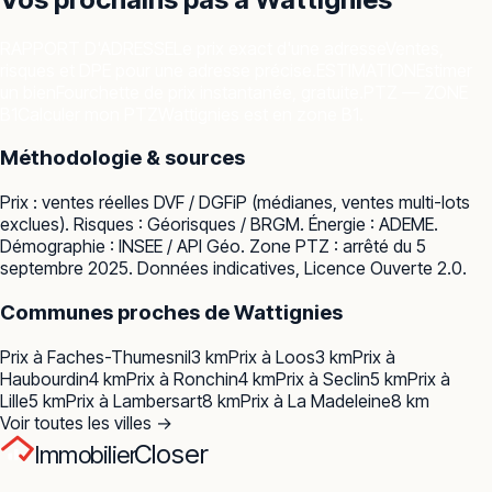
RAPPORT D'ADRESSE
Le prix exact d'une adresse
Ventes,
risques et DPE pour une adresse précise.
ESTIMATION
Estimer
un bien
Fourchette de prix instantanée, gratuite.
PTZ — ZONE
B1
Calculer mon PTZ
Wattignies est en zone B1.
Méthodologie & sources
Prix : ventes réelles
DVF / DGFiP
(médianes, ventes multi-lots
exclues). Risques :
Géorisques / BRGM
. Énergie :
ADEME
.
Démographie :
INSEE / API Géo
. Zone PTZ : arrêté du 5
septembre 2025. Données indicatives, Licence Ouverte 2.0.
Communes proches de
Wattignies
Prix à
Faches-Thumesnil
3
km
Prix à
Loos
3
km
Prix à
Haubourdin
4
km
Prix à
Ronchin
4
km
Prix à
Seclin
5
km
Prix à
Lille
5
km
Prix à
Lambersart
8
km
Prix à
La Madeleine
8
km
Voir toutes les villes →
Closer
Immobilier