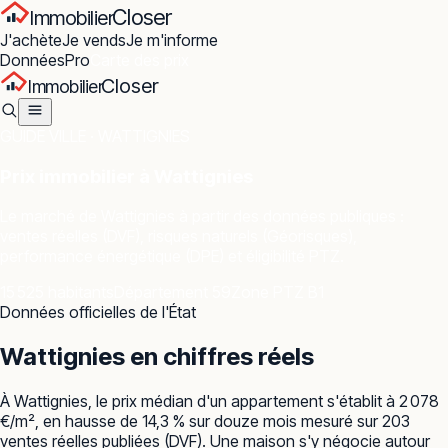
Closer
Immobilier
J'achète
Je vends
Je m'informe
Données
Pro
Carte des prix
Closer
Immobilier
GUIDE VILLE ·
WATTIGNIES
Prix immobilier à
Wattignies
Le marché de
Wattignies
à partir des données publiques :
ventes réelles (DVF), risques naturels (Géorisques),
performance énergétique (DPE) et éligibilité PTZ.
15 525 habitants
Département 59
Zone PTZ B1
Données officielles de l'État
Wattignies
en chiffres réels
À Wattignies, le prix médian d'un appartement s'établit à 2 078
€/m², en hausse de 14,3 % sur douze mois mesuré sur 203
ventes réelles publiées (DVF). Une maison s'y négocie autour