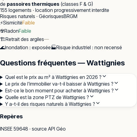
de
passoires thermiques
(classes F & G)
155
logements · location progressivement interdite
Risques naturels · Géorisques
BRGM
⚡
Sismicité
Faible
☢️
Radon
Faible
🏗️
Retrait des argiles
—
🌊
Inondation
:
exposée
🏭
Risque industriel
:
non recensé
Questions fréquentes — Wattignies
Quel est le prix au m² à Wattignies en 2026 ?
Le prix de l'immobilier va-t-il baisser à Wattignies ?
Est-ce le bon moment pour acheter à Wattignies ?
Quelle est la zone PTZ de Wattignies ?
Y a-t-il des risques naturels à Wattignies ?
Repères
INSEE
59648
· source API Géo