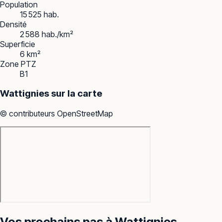
Population
15 525 hab.
Densité
2 588 hab./km²
Superficie
6 km²
Zone PTZ
B1
Wattignies
sur la carte
© contributeurs OpenStreetMap
Vos prochains pas à
Wattignies