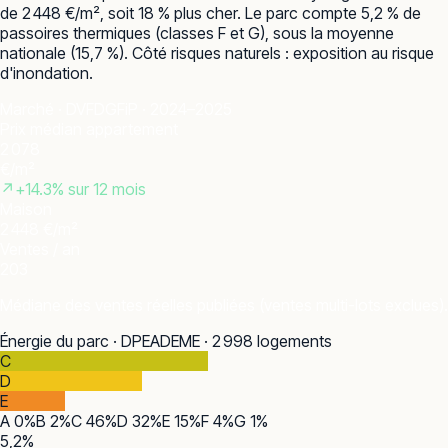
de 2 448 €/m², soit 18 % plus cher. Le parc compte 5,2 % de
passoires thermiques (classes F et G), sous la moyenne
nationale (15,7 %). Côté risques naturels : exposition au risque
d'inondation.
Marché · DVF
DGFiP · 2024–2025
Prix médian appartement
2 078
€/m²
↗
+
14.3
% sur 12 mois
Maison
2 448 €/m²
Ventes / an
203
Médiane des ventes réelles publiées (ventes multi-lots exclues).
Énergie du parc · DPE
ADEME · 2 998 logements
C
D
E
A
0
%
B
2
%
C
46
%
D
32
%
E
15
%
F
4
%
G
1
%
5,2
%