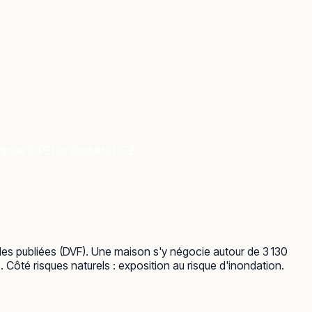
que (DPE) et éligibilité PTZ.
lles publiées (DVF). Une maison s'y négocie autour de 3 130
Côté risques naturels : exposition au risque d'inondation.