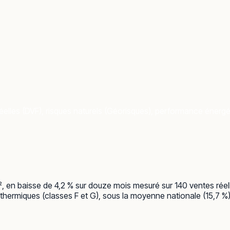
elles (DVF), risques naturels (Géorisques), performance énergéti
m², en baisse de 4,2 % sur douze mois mesuré sur 140 ventes rée
ermiques (classes F et G), sous la moyenne nationale (15,7 %). 