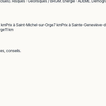
clues). Risques :
Géorisques / BRGM
. Énergie :
ADEME
. Démogra
km
Prix à
Saint-Michel-sur-Orge
7
km
Prix à
Sainte-Geneviève-d
rge
11
km
ues, conseils.