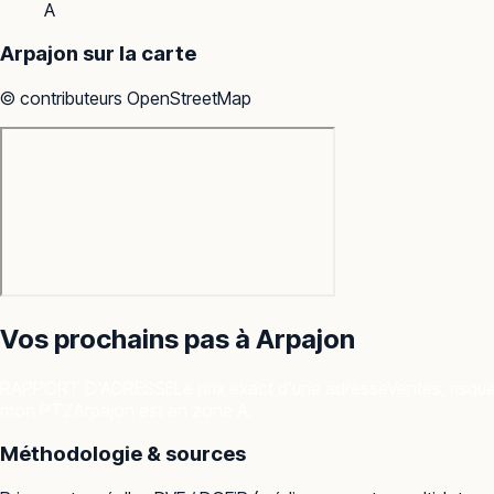
A
Arpajon
sur la carte
© contributeurs OpenStreetMap
Vos prochains pas à
Arpajon
RAPPORT D'ADRESSE
Le prix exact d'une adresse
Ventes, risqu
mon PTZ
Arpajon est en zone A.
Méthodologie & sources