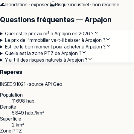
🌊
Inondation
:
exposée
🏭
Risque industriel
:
non recensé
Questions fréquentes — Arpajon
Quel est le prix au m² à Arpajon en 2026 ?
Le prix de l'immobilier va-t-il baisser à Arpajon ?
Est-ce le bon moment pour acheter à Arpajon ?
Quelle est la zone PTZ de Arpajon ?
Y a-t-il des risques naturels à Arpajon ?
Repères
INSEE
91021
· source API Géo
Population
11 698 hab.
Densité
5 849 hab./km²
Superficie
2 km²
Zone PTZ