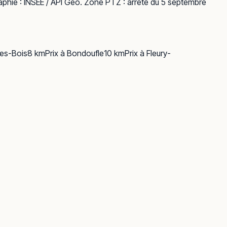
phie :
INSEE / API Géo
. Zone PTZ : arrêté du 5 septembre
es-Bois
8
km
Prix à
Bondoufle
10
km
Prix à
Fleury-