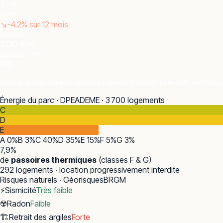
3 119
€/m²
↘
-4.2
% sur 12 mois
Maison
3 130 €/m²
Ventes / an
140
Médiane des ventes réelles publiées (ventes multi-lots exclues).
Énergie du parc · DPE
ADEME · 3 700 logements
C
D
E
A
0
%
B
3
%
C
40
%
D
35
%
E
15
%
F
5
%
G
3
%
7,9
%
de
passoires thermiques
(classes F & G)
292
logements · location progressivement interdite
Risques naturels · Géorisques
BRGM
⚡
Sismicité
Très faible
☢️
Radon
Faible
🏗️
Retrait des argiles
Forte