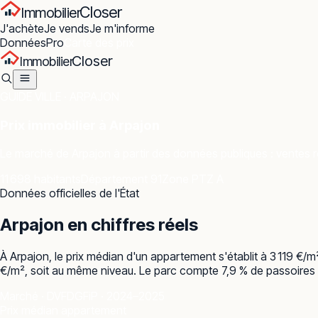
Closer
Immobilier
J'achète
Je vends
Je m'informe
Données
Pro
Carte des prix
Closer
Immobilier
GUIDE VILLE ·
ARPAJON
Prix immobilier à
Arpajon
Le marché de
Arpajon
à partir des données publiques : ventes ré
11 698 habitants
Département 91
Zone PTZ A
Données officielles de l'État
Arpajon
en chiffres réels
À Arpajon, le prix médian d'un appartement s'établit à 3 119 €/
€/m², soit au même niveau. Le parc compte 7,9 % de passoires th
Marché · DVF
DGFiP · 2024–2025
Prix médian appartement