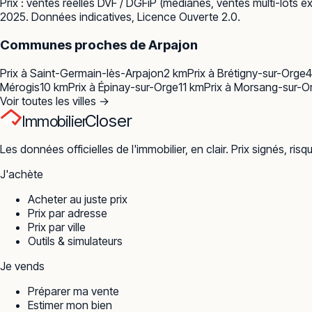
Prix : ventes réelles
DVF / DGFiP
(médianes, ventes multi-lots ex
2025. Données indicatives, Licence Ouverte 2.0.
Communes proches de
Arpajon
Prix à
Saint-Germain-lès-Arpajon
2
km
Prix à
Brétigny-sur-Orge
4
Mérogis
10
km
Prix à
Épinay-sur-Orge
11
km
Prix à
Morsang-sur-O
Voir toutes les villes →
Closer
Immobilier
Les données officielles de l'immobilier, en clair. Prix signés, risq
J'achète
Acheter au juste prix
Prix par adresse
Prix par ville
Outils & simulateurs
Je vends
Préparer ma vente
Estimer mon bien