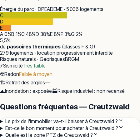
Énergie du parc · DPE
ADEME · 5 036 logements
C
D
E
A
0
%
B
1
%
C
48
%
D
38
%
E
8
%
F
3
%
G
2
%
5,5
%
de
passoires thermiques
(classes F & G)
279
logements · location progressivement interdite
Risques naturels · Géorisques
BRGM
⚡
Sismicité
Très faible
☢️
Radon
Faible à moyen
🏗️
Retrait des argiles
—
🌊
Inondation
:
exposée
🏭
Risque industriel
:
non recensé
Questions fréquentes — Creutzwald
Le prix de l'immobilier va-t-il baisser à Creutzwald ?
Est-ce le bon moment pour acheter à Creutzwald ?
Quelle est la zone PTZ de Creutzwald ?