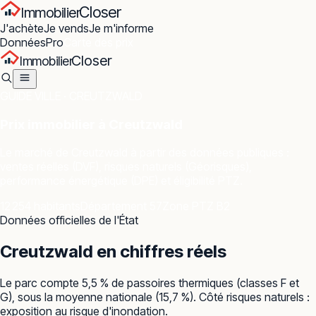
Closer
Immobilier
J'achète
Je vends
Je m'informe
Données
Pro
Carte des prix
Closer
Immobilier
GUIDE VILLE ·
CREUTZWALD
Prix immobilier à
Creutzwald
Le marché de
Creutzwald
à partir des données publiques :
ventes réelles (DVF), risques naturels (Géorisques),
performance énergétique (DPE) et éligibilité PTZ.
12 254 habitants
Département 57
Zone PTZ B2
Données officielles de l'État
Creutzwald
en chiffres réels
Le parc compte 5,5 % de passoires thermiques (classes F et
G), sous la moyenne nationale (15,7 %). Côté risques naturels :
exposition au risque d'inondation.