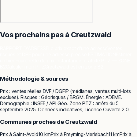
Vos prochains pas à
Creutzwald
RAPPORT D'ADRESSE
Le prix exact d'une adresse
Ventes,
risques et DPE pour une adresse précise.
ESTIMATION
Estimer
un bien
Fourchette de prix instantanée, gratuite.
PTZ — ZONE
B2
Calculer mon PTZ
Creutzwald est en zone B2.
Méthodologie & sources
Prix : ventes réelles
DVF / DGFiP
(médianes, ventes multi-lots
exclues). Risques :
Géorisques / BRGM
. Énergie :
ADEME
.
Démographie :
INSEE / API Géo
. Zone PTZ : arrêté du 5
septembre 2025. Données indicatives, Licence Ouverte 2.0.
Communes proches de
Creutzwald
Prix à
Saint-Avold
10
km
Prix à
Freyming-Merlebach
11
km
Prix à