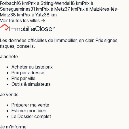
Forbach
16
km
Prix à
Stiring-Wendel
18
km
Prix à
Sarreguemines
31
km
Prix à
Metz
37
km
Prix à
Maizières-lès-
Metz
38
km
Prix à
Yutz
38
km
Voir toutes les villes →
Closer
Immobilier
Les données officielles de l'immobilier, en clair. Prix signés,
risques, conseils.
J'achète
Acheter au juste prix
Prix par adresse
Prix par ville
Outils & simulateurs
Je vends
Préparer ma vente
Estimer mon bien
Le Dossier complet
Je m'informe