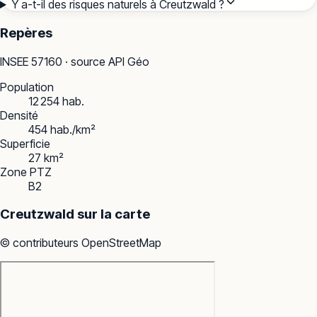
Y a-t-il des risques naturels à Creutzwald ?
Repères
INSEE
57160
· source API Géo
Population
12 254 hab.
Densité
454 hab./km²
Superficie
27 km²
Zone PTZ
B2
Creutzwald
sur la carte
© contributeurs OpenStreetMap