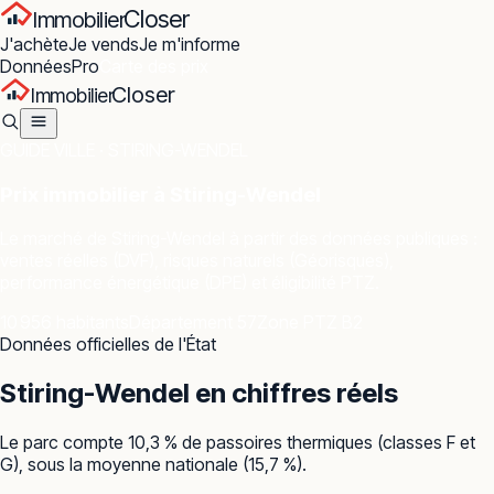
Closer
Immobilier
J'achète
Je vends
Je m'informe
Données
Pro
Carte des prix
Closer
Immobilier
GUIDE VILLE ·
STIRING-WENDEL
Prix immobilier à
Stiring-Wendel
Le marché de
Stiring-Wendel
à partir des données publiques :
ventes réelles (DVF), risques naturels (Géorisques),
performance énergétique (DPE) et éligibilité PTZ.
10 956 habitants
Département 57
Zone PTZ B2
Données officielles de l'État
Stiring-Wendel
en chiffres réels
Le parc compte 10,3 % de passoires thermiques (classes F et
G), sous la moyenne nationale (15,7 %).