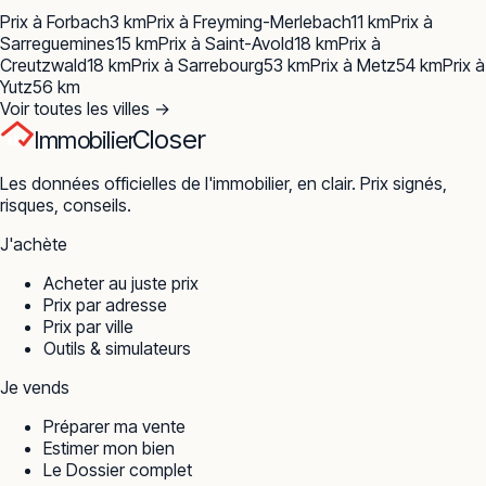
Prix à
Forbach
3
km
Prix à
Freyming-Merlebach
11
km
Prix à
Sarreguemines
15
km
Prix à
Saint-Avold
18
km
Prix à
Creutzwald
18
km
Prix à
Sarrebourg
53
km
Prix à
Metz
54
km
Prix à
Yutz
56
km
Voir toutes les villes →
Closer
Immobilier
Les données officielles de l'immobilier, en clair. Prix signés,
risques, conseils.
J'achète
Acheter au juste prix
Prix par adresse
Prix par ville
Outils & simulateurs
Je vends
Préparer ma vente
Estimer mon bien
Le Dossier complet