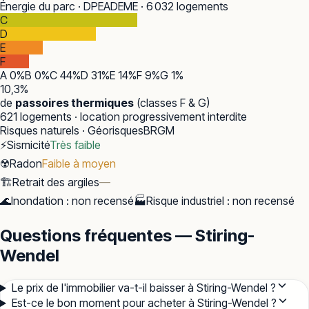
Énergie du parc · DPE
ADEME · 6 032 logements
C
D
E
F
A
0
%
B
0
%
C
44
%
D
31
%
E
14
%
F
9
%
G
1
%
10,3
%
de
passoires thermiques
(classes F & G)
621
logements · location progressivement interdite
Risques naturels · Géorisques
BRGM
⚡
Sismicité
Très faible
☢️
Radon
Faible à moyen
🏗️
Retrait des argiles
—
🌊
Inondation
:
non recensé
🏭
Risque industriel
:
non recensé
Questions fréquentes — Stiring-
Wendel
Le prix de l'immobilier va-t-il baisser à Stiring-Wendel ?
Est-ce le bon moment pour acheter à Stiring-Wendel ?