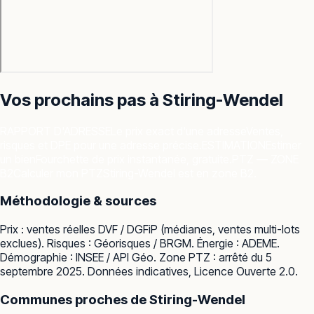
Vos prochains pas à
Stiring-Wendel
RAPPORT D'ADRESSE
Le prix exact d'une adresse
Ventes,
risques et DPE pour une adresse précise.
ESTIMATION
Estimer
un bien
Fourchette de prix instantanée, gratuite.
PTZ — ZONE
B2
Calculer mon PTZ
Stiring-Wendel est en zone B2.
Méthodologie & sources
Prix : ventes réelles
DVF / DGFiP
(médianes, ventes multi-lots
exclues). Risques :
Géorisques / BRGM
. Énergie :
ADEME
.
Démographie :
INSEE / API Géo
. Zone PTZ : arrêté du 5
septembre 2025. Données indicatives, Licence Ouverte 2.0.
Communes proches de
Stiring-Wendel