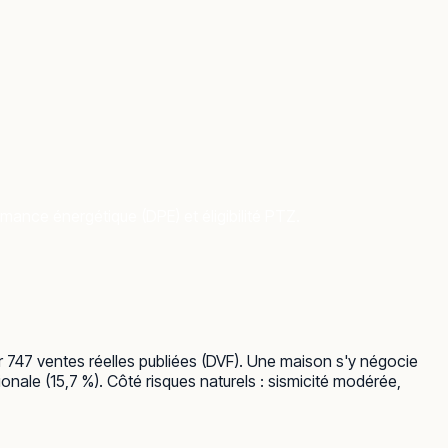
rmance énergétique (DPE) et éligibilité PTZ.
r 747 ventes réelles publiées (DVF). Une maison s'y négocie
nale (15,7 %). Côté risques naturels : sismicité modérée,