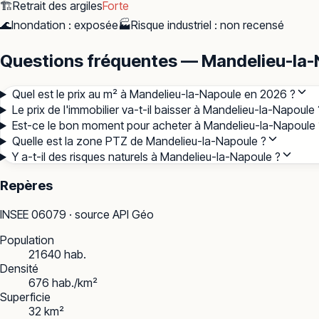
🏗️
Retrait des argiles
Forte
🌊
Inondation
:
exposée
🏭
Risque industriel
:
non recensé
Questions fréquentes — Mandelieu-la-
Quel est le prix au m² à Mandelieu-la-Napoule en 2026 ?
Le prix de l'immobilier va-t-il baisser à Mandelieu-la-Napoule 
Est-ce le bon moment pour acheter à Mandelieu-la-Napoule 
Quelle est la zone PTZ de Mandelieu-la-Napoule ?
Y a-t-il des risques naturels à Mandelieu-la-Napoule ?
Repères
INSEE
06079
· source API Géo
Population
21 640 hab.
Densité
676 hab./km²
Superficie
32 km²