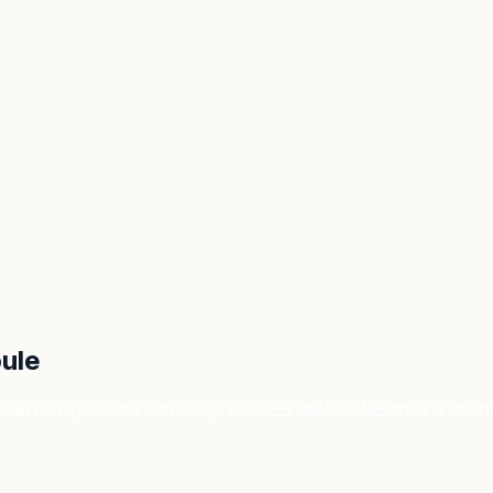
ule
es et DPE pour une adresse précise.
ESTIMATION
Estimer un bien