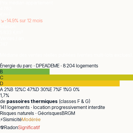
Prix médian appartement
4 783
€/m²
↘
-14.9
% sur 12 mois
Maison
5 833 €/m²
Ventes / an
747
Médiane des ventes réelles publiées (ventes multi-lots exclues).
Énergie du parc · DPE
ADEME · 8 204 logements
B
C
D
A
2
%
B
12
%
C
47
%
D
30
%
E
7
%
F
1
%
G
0
%
1,7
%
de
passoires thermiques
(classes F & G)
141
logements · location progressivement interdite
Risques naturels · Géorisques
BRGM
⚡
Sismicité
Modérée
☢️
Radon
Significatif