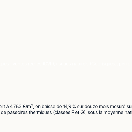
ues : ventes réelles (DVF), risques naturels (Géorisques), perfo
lit à 4 783 €/m², en baisse de 14,9 % sur douze mois mesuré su
 de passoires thermiques (classes F et G), sous la moyenne natio