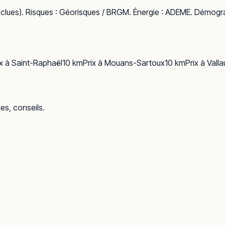
clues). Risques :
Géorisques / BRGM
. Énergie :
ADEME
. Démogra
ix à
Saint-Raphaël
10
km
Prix à
Mouans-Sartoux
10
km
Prix à
Valla
ues, conseils.