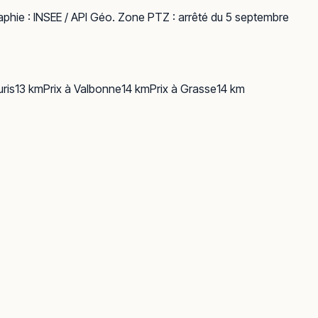
phie :
INSEE / API Géo
. Zone PTZ : arrêté du 5 septembre
uris
13
km
Prix à
Valbonne
14
km
Prix à
Grasse
14
km