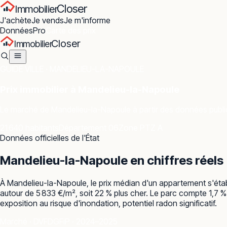
Closer
Immobilier
J'achète
Je vends
Je m'informe
Données
Pro
Carte des prix
Closer
Immobilier
GUIDE VILLE ·
MANDELIEU-LA-NAPOULE
Prix immobilier à
Mandelieu-la-Napoule
Le marché de
Mandelieu-la-Napoule
à partir des données publiq
21 640 habitants
Département 06
Zone PTZ A
Données officielles de l'État
Mandelieu-la-Napoule
en chiffres réels
À Mandelieu-la-Napoule, le prix médian d'un appartement s'étab
autour de 5 833 €/m², soit 22 % plus cher. Le parc compte 1,7 %
exposition au risque d'inondation, potentiel radon significatif.
Marché · DVF
DGFiP · 2024–2025