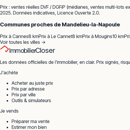
Prix : ventes réelles
DVF / DGFiP
(médianes, ventes multi-lots ex
2025. Données indicatives, Licence Ouverte 2.0.
Communes proches de
Mandelieu-la-Napoule
Prix à
Cannes
8
km
Prix à
Le Cannet
8
km
Prix à
Mougins
10
km
Pr
Voir toutes les villes →
Closer
Immobilier
Les données officielles de l'immobilier, en clair. Prix signés, risq
J'achète
Acheter au juste prix
Prix par adresse
Prix par ville
Outils & simulateurs
Je vends
Préparer ma vente
Estimer mon bien