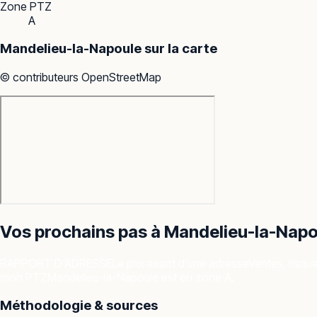
Zone PTZ
A
Mandelieu-la-Napoule
sur la carte
© contributeurs OpenStreetMap
Vos prochains pas à
Mandelieu-la-Napo
RAPPORT D'ADRESSE
Le prix exact d'une adresse
Ventes, risqu
mon PTZ
Mandelieu-la-Napoule est en zone A.
Méthodologie & sources