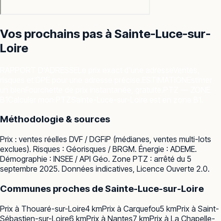
Vos prochains pas à
Sainte-Luce-sur-
Loire
RAPPORT D'ADRESSE
Le prix exact d'une adresse
Ventes,
risques et DPE pour une adresse précise.
ESTIMATION
Estimer
un bien
Fourchette de prix instantanée, gratuite.
PTZ — ZONE
B1
Calculer mon PTZ
Sainte-Luce-sur-Loire est en zone B1.
Méthodologie & sources
Prix : ventes réelles
DVF / DGFiP
(médianes, ventes multi-lots
exclues). Risques :
Géorisques / BRGM
. Énergie :
ADEME
.
Démographie :
INSEE / API Géo
. Zone PTZ : arrêté du 5
septembre 2025. Données indicatives, Licence Ouverte 2.0.
Communes proches de
Sainte-Luce-sur-Loire
Prix à
Thouaré-sur-Loire
4
km
Prix à
Carquefou
5
km
Prix à
Saint-
Sébastien-sur-Loire
6
km
Prix à
Nantes
7
km
Prix à
La Chapelle-