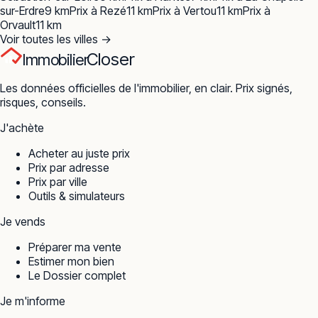
sur-Erdre
9
km
Prix à
Rezé
11
km
Prix à
Vertou
11
km
Prix à
Orvault
11
km
Voir toutes les villes →
Closer
Immobilier
Les données officielles de l'immobilier, en clair. Prix signés,
risques, conseils.
J'achète
Acheter au juste prix
Prix par adresse
Prix par ville
Outils & simulateurs
Je vends
Préparer ma vente
Estimer mon bien
Le Dossier complet
Je m'informe