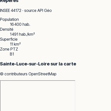
Repères
INSEE
44172
· source API Géo
Population
16 400 hab.
Densité
1 491 hab./km²
Superficie
11 km²
Zone PTZ
B1
Sainte-Luce-sur-Loire
sur la carte
© contributeurs OpenStreetMap