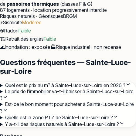
de
passoires thermiques
(classes F & G)
87
logements · location progressivement interdite
Risques naturels · Géorisques
BRGM
⚡
Sismicité
Modérée
☢️
Radon
Faible
🏗️
Retrait des argiles
Faible
🌊
Inondation
:
exposée
🏭
Risque industriel
:
non recensé
Questions fréquentes — Sainte-Luce-
sur-Loire
Quel est le prix au m² à Sainte-Luce-sur-Loire en 2026 ?
Le prix de l'immobilier va-t-il baisser à Sainte-Luce-sur-Loire
?
Est-ce le bon moment pour acheter à Sainte-Luce-sur-Loire
?
Quelle est la zone PTZ de Sainte-Luce-sur-Loire ?
Y a-t-il des risques naturels à Sainte-Luce-sur-Loire ?