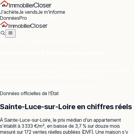
Closer
Immobilier
J'achète
Je vends
Je m'informe
Données
Pro
Carte des prix
Closer
Immobilier
GUIDE VILLE ·
SAINTE-LUCE-SUR-LOIRE
Prix immobilier à
Sainte-Luce-sur-Loire
Le marché de
Sainte-Luce-sur-Loire
à partir des données
publiques : ventes réelles (DVF), risques naturels (Géorisques),
performance énergétique (DPE) et éligibilité PTZ.
16 400 habitants
Département 44
Zone PTZ B1
Données officielles de l'État
Sainte-Luce-sur-Loire
en chiffres réels
À Sainte-Luce-sur-Loire, le prix médian d'un appartement
s'établit à 3 333 €/m², en baisse de 3,7 % sur douze mois
mesuré sur 172 ventes réelles publiées (DVF). Une maison s'y