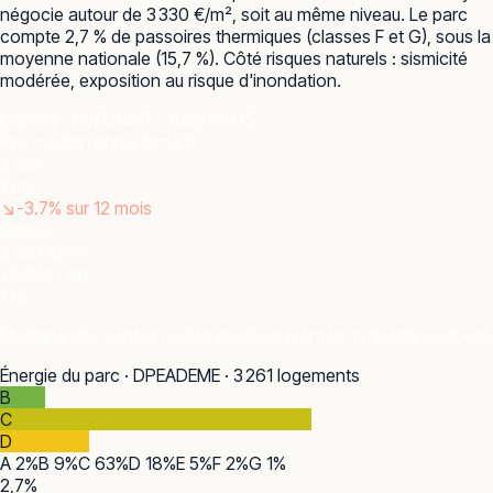
négocie autour de 3 330 €/m², soit au même niveau. Le parc
compte 2,7 % de passoires thermiques (classes F et G), sous la
moyenne nationale (15,7 %). Côté risques naturels : sismicité
modérée, exposition au risque d'inondation.
Marché · DVF
DGFiP · 2024–2025
Prix médian appartement
3 333
€/m²
↘
-3.7
% sur 12 mois
Maison
3 330 €/m²
Ventes / an
172
Médiane des ventes réelles publiées (ventes multi-lots exclues).
Énergie du parc · DPE
ADEME · 3 261 logements
B
C
D
A
2
%
B
9
%
C
63
%
D
18
%
E
5
%
F
2
%
G
1
%
2,7
%