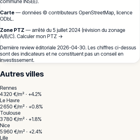
commune INSEE
).
Carte
— données
© contributeurs OpenStreetMap
, licence
ODbL.
Zone PTZ
— arrêté du 5 juillet 2024 (révision du zonage
A/B/C).
Calculer mon PTZ →
Dernière review éditoriale
2026-04-30
. Les chiffres ci-dessus
sont des indicateurs et ne constituent pas un conseil en
investissement.
Autres villes
Rennes
4 320
€/m² ·
+
4.2
%
Le Havre
2 650
€/m² ·
+
0.8
%
Toulouse
3 780
€/m² ·
+
1.8
%
Nice
5 960
€/m² ·
+
2.4
%
Lille