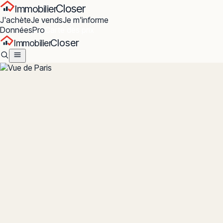
Closer
Immobilier
J'achète
Je vends
Je m'informe
Données
Pro
Carte des prix
Closer
Immobilier