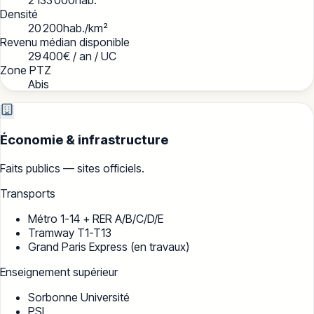
Densité
20 200
hab./km²
Revenu médian disponible
29 400
€ / an / UC
Zone PTZ
Abis
Économie & infrastructure
Faits publics — sites officiels.
Transports
Métro 1-14 + RER A/B/C/D/E
Tramway T1-T13
Grand Paris Express (en travaux)
Enseignement supérieur
Sorbonne Université
PSL