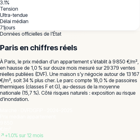
3.1
%
Tension
Ultra-tendue
Délai médian
71
jours
Données officielles de l'État
Paris
en chiffres réels
À Paris, le prix médian d'un appartement s'établit à 9 850 €/m²,
en hausse de 1,0 % sur douze mois mesuré sur 29 379 ventes
réelles publiées (DVF). Une maison s'y négocie autour de 13 167
€/m², soit 34 % plus cher. Le parc compte 18,0 % de passoires
thermiques (classes F et G), au-dessus de la moyenne
nationale (15,7 %). Côté risques naturels : exposition au risque
d'inondation.
Marché · DVF
DGFiP · 2024–2025
Prix médian appartement
9 850
€/m²
↗
+
1.0
% sur 12 mois