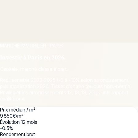
MARCHÉ IMMOBILIER ·
PARIS
Investir à
Paris
en 2026.
Capitale, marché classe à part.
Repli sensible 2023-2025 (-6 à -10% selon arrondissement)
puis stabilisation 2026. Ticket d'entrée toujours hors-norme.
Privilégier les arrondissements 12, 13, 19, 20 pour le rapport
qualité-prix.
Prix médian / m²
9 850
€/m²
Évolution 12 mois
-0.5
%
Rendement brut