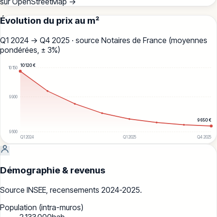
sur OpenStreetMap →
Évolution du prix au m²
Q1 2024
→
Q4 2025
· source Notaires de France (moyennes
pondérées, ± 3%)
10 120
€
10 150
9 900
9 650
€
9 600
Q1 2024
Q1 2025
Q4 2025
Démographie & revenus
Source INSEE, recensements 2024-2025.
Population (intra-muros)
2 133 000
hab.