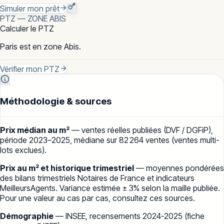
Simuler mon prêt
PTZ — ZONE ABIS
Calculer le PTZ
Paris est en zone Abis.
Vérifier mon PTZ
Méthodologie & sources
Prix médian au m²
— ventes réelles publiées (
DVF / DGFiP
),
période
2023–2025
, médiane sur
82 264
ventes (ventes multi-
lots exclues).
Prix au m² et historique trimestriel
— moyennes pondérées
des bilans trimestriels
Notaires de France
et indicateurs
MeilleursAgents
. Variance estimée ± 3% selon la maille publiée.
Pour une valeur au cas par cas, consultez ces sources.
Démographie
— INSEE, recensements 2024-2025 (
fiche