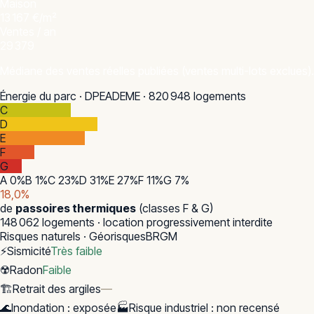
Maison
13 167 €/m²
Ventes / an
29 379
Médiane des ventes réelles publiées (ventes multi-lots exclues).
Énergie du parc · DPE
ADEME · 820 948 logements
C
D
E
F
G
A
0
%
B
1
%
C
23
%
D
31
%
E
27
%
F
11
%
G
7
%
18,0
%
de
passoires thermiques
(classes F & G)
148 062
logements · location progressivement interdite
Risques naturels · Géorisques
BRGM
⚡
Sismicité
Très faible
☢️
Radon
Faible
🏗️
Retrait des argiles
—
🌊
Inondation
:
exposée
🏭
Risque industriel
:
non recensé